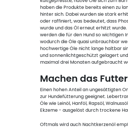
kaltgepresste, native Öle sich zum Bar
haben die Produkte bereits einen zu 
hinter sich. Dabei wurden sie stark erhi
oder raffiniert, was bedeutet, dass P
wurde und das Öl erneut erhitzt wurde.
werden die für den Hund so wichtigen I
wodurch die Öle quasi unbrauchbar we
hochwertige Öle nicht lange haltbar si
und sonnenlichtgeschützt gelagert und 
maximal drei Monaten aufgebraucht we
Machen das Futter 
Einen hohen Anteil an ungesättigten Om
zur Hundefütterung geeignet. Lebertran
Öle wie Leinöl, Hanföl, Rapsöl, Walnus
Ekzeme - ausgelöst durch trockene Hau
Oftmals wird auch Nachtkerzenöl empfo