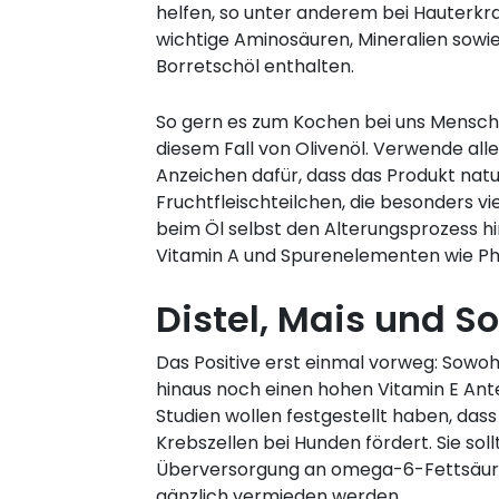
helfen, so unter anderem bei Hauterkr
wichtige Aminosäuren, Mineralien sow
Borretschöl enthalten.
So gern es zum Kochen bei uns Mensch 
diesem Fall von Olivenöl. Verwende allerd
Anzeichen dafür, dass das Produkt naturb
Fruchtfleischteilchen, die besonders vi
beim Öl selbst den Alterungsprozess hi
Vitamin A und Spurenelementen wie Ph
Distel, Mais und S
Das Positive erst einmal vorweg: Sowo
hinaus noch einen hohen Vitamin E Ante
Studien wollen festgestellt haben, das
Krebszellen bei Hunden fördert. Sie s
Überversorgung an omega-6-Fettsäuren
gänzlich vermieden werden.