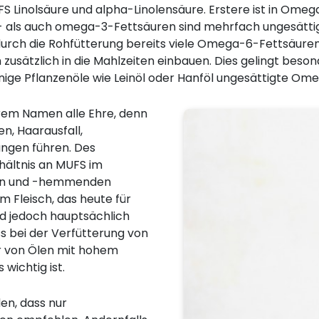
S Linolsäure und alpha-Linolensäure. Erstere ist in Ome
 als auch omega-3-Fettsäuren sind mehrfach ungesättigt
urch die Rohfütterung bereits viele Omega-6-Fettsäuren 
sätzlich in die Mahlzeiten einbauen. Dies gelingt besond
inige Pflanzenöle wie Leinöl oder Hanföl ungesättigte Om
rem Namen alle Ehre, denn
, Haarausfall,
ngen führen. Des
hältnis an MUFS im
den und -hemmenden
m Fleisch, das heute für
nd jedoch hauptsächlich
 bei der Verfütterung von
hr von Ölen mit hohem
ichtig ist.
en, dass nur