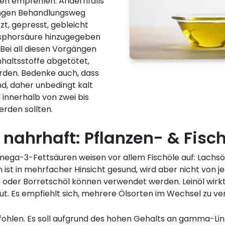
fen empfehlen. Andernfalls
langen Behandlungsweg
tzt, gepresst, gebleicht
hosphorsäure hinzugegeben
 Bei all diesen Vorgängen
nhaltsstoffe abgetötet,
rden. Bedenke auch, dass
nd, daher unbedingt kalt
innerhalb von zwei bis
rden sollten.
nahrhaft: Pflanzen- & Fisch
ega-3-Fettsäuren weisen vor allem Fischöle auf: Lachsöl
 ist in mehrfacher Hinsicht gesund, wird aber nicht von 
söl oder Borretschöl können verwendet werden. Leinöl wirk
t. Es empfiehlt sich, mehrere Ölsorten im Wechsel zu v
hlen. Es soll aufgrund des hohen Gehalts an gamma-Lino