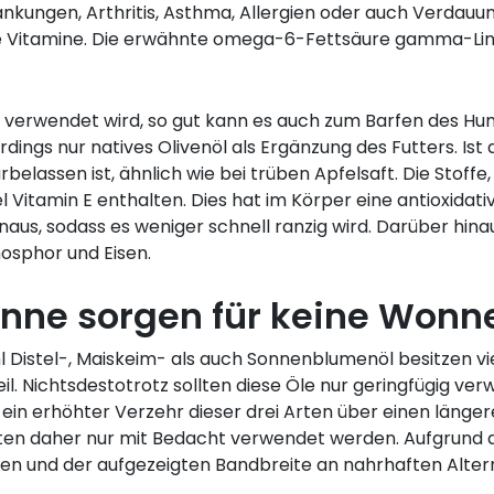
ankungen, Arthritis, Asthma, Allergien oder auch Verdau
ie Vitamine. Die erwähnte omega-6-Fettsäure gamma-Lino
verwendet wird, so gut kann es auch zum Barfen des Hund
ings nur natives Olivenöl als Ergänzung des Futters. Ist die
elassen ist, ähnlich wie bei trüben Apfelsaft. Die Stoffe, 
el Vitamin E enthalten. Dies hat im Körper eine antioxidati
naus, sodass es weniger schnell ranzig wird. Darüber hina
osphor und Eisen.
onne sorgen für keine Wonn
hl Distel-, Maiskeim- als auch Sonnenblumenöl besitzen
il. Nichtsdestotrotz sollten diese Öle nur geringfügig v
s ein erhöhter Verzehr dieser drei Arten über einen län
ollten daher nur mit Bedacht verwendet werden. Aufgrun
 und der aufgezeigten Bandbreite an nahrhaften Alterna